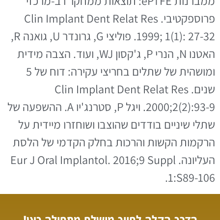
ממברנות ePTFE: תוצאות ממחקר רב-מרכזי
פרוספקטיבי. Clin Implant Dent Relat Res
1999; 1(1): 27-32. פוליצי G, גרונדר U, גואנה R,
האטנו N, הנרי P, ג'קסון WJ, ועוד. הצבה מידית
ומושהית של שתלים בחריצי עקירה: דוח של 5
שנים. Clin Implant Dent Relat Res
2000;2(2):93-9. ויגל P, סטרנג'יו A. ההשפעה של
שתלי שיניים בודדים שהוצבו ושוחזרו מיידית על
הרקמות הקשות והרכות בחלק הקדמי של הלסת
העליונה. Eur J Oral Implantol. 2016;9 Suppl
1:S89-106.