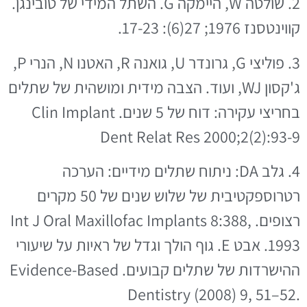
2. שולטה W, היימקה G. השתל המידי של טובינגן.
קווינטסנז 1976; 27(6): 17-23.
3. פוליצי G, גרונדר U, גואנה R, האטנו N, הנרי P,
ג'קסון WJ, ועוד. הצבה מידית ומושהית של שתלים
בחריצי עקירה: דוח של 5 שנים. Clin Implant
Dent Relat Res 2000;2(2):93-9
4. גלב DA: ניתוח שתלים מידיים: הערכה
רטרוספקטיבית של שלוש שנים של 50 מקרים
רצופים. Int J Oral Maxillofac Implants 8:388,
1993. אבט E. גוף הולך וגדל של ראיות על שיעורי
ההישרדות של שתלים קבועים. Evidence-Based
Dentistry (2008) 9, 51–52.