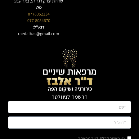
שדרות יצחק רגר 57, באר שבע
טל:
0778052334
077-8054670
דוא"ל:
raedalbas@gmail.com
הרשמה לניוזלטר
אני מאשר קבלת דיוור מהאתר.