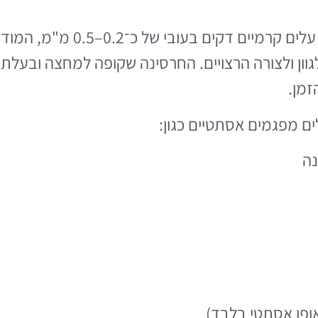
ציפויי חרסינה (rcelain Veneers
ון ולצורה הרצויים. החרסינה שקופה למחצה ובעלת
זמן.
ם מפגמים אסתטיים כגון:
נה
אופן אסתטי בלבד)