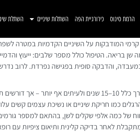
הרמת סינוס
כירורגיית הפה
השתלות שיניים
השתלת שינ
ר קרמי המודבקות על השיניים הקדמיות במטרה לש
 שן בריאה. הטיפול כולל מספר שלבים: ייעוץ והדמ
במעבדה, והדבקה סופית בפגישה נפרדת. לרוב נדרש
ציפויי החרסינה עמידים לטווח ארוך – בדרך כלל 10–15 שנים ולעי
הרגלים כמו חריקת שיניים או נשיכת עצמים קשים עלו
וח של כמה אלפי שקלים לשן, בהתאם למספר גורמים. ק
תקבלת לאחר בדיקה קלינית ותיאום ציפיות עם רופא