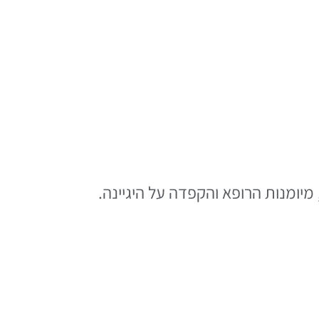
נים, בהתאם לאיכות החומרים, מיומנות הרופא והקפדה על היגיינה.