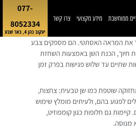
077-
יים ממוחשבת
מידע מקצועי
צרו קשר
8052334
יעקוב כהן 4, באר שבע
פר את המראה האסתטי. הם מספקים צבע
יית חיוך, הכנת השן באמצעות השחזת
ות שתיים עד שלוש פגישות בפרק זמן
תים אף יותר – אך דורשים תחזוקה שוטפת כמו שן טבעית: צחצוח,
לים לפגוע בהם, ולעיתים מומלץ שימוש
יימות גם חלופות כגון קומפוזיט,
 מנוסה.