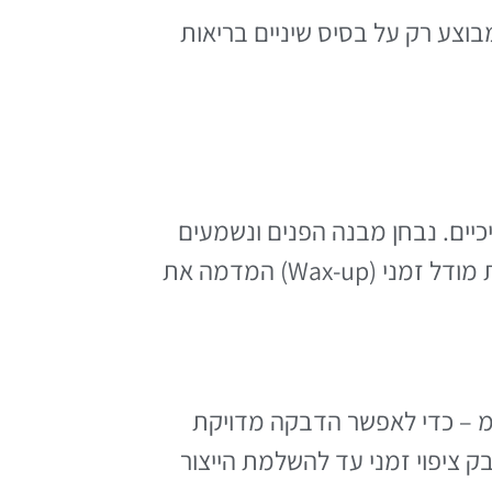
מבוצע רק על בסיס שיניים בריאות
יים. נבחן מבנה הפנים ונשמעים
רצונות המטופל באשר לצבע, צורה וסגנון החיוך. לעיתים מתבצעת הדמיה דיגיטלית או הדבקת מודל זמני (Wax-up) המדמה את
רת שכבת אמייל דקה מאוד מהחזית הקדמית של השן – בדרך כלל 0.3–0.5 מ"מ – כדי לאפשר הדבקה מדויקת
ציפוי זמני עד להשלמת הייצור