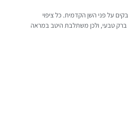
Po) הם עלים קרמיים דקים בעובי של כ־0.2–0.5 מ"מ, המודבקים על פני השן הקדמית. כל ציפוי
 ברק טבעי, ולכן משתלבת היטב במראה