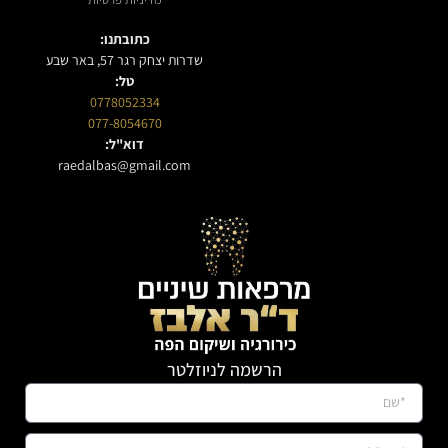
כתובתנו:
שדרות יצחק רגר 57, באר שבע
טל:
0778052334
077-8054670
דוא"ל:
raedalbas@gmail.com
הרשמה לניוזלטר