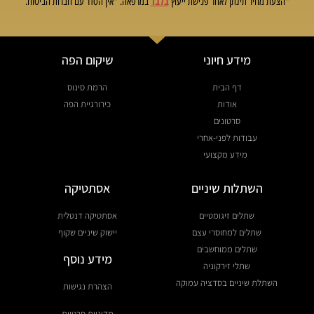
בלבד
*הצעת מחיר תינתן לאחר פגישת ייעוץ
במרפאה. *אין הסדר עם חברות הביטוח.
מידע חיוני
שיקום הפה
דף הבית
הרמת סינוס
אודות
כירורגיית הפה
סרטונים
עבודות לפני-אחרי
מידע מקצועי
השתלות שיניים
אסתטיקה
שתלים זיגומטיים
אסתטיקה דנטלית
שתלים למחוסרי עצם
יישוק שיניים שקוף
שתלים ממוחשבים
מידע נוסף
שתלי זירקוניה
השתלת שיניים בסדציה עמוקה
הצהרת נגישות
מדיניות פרטיות