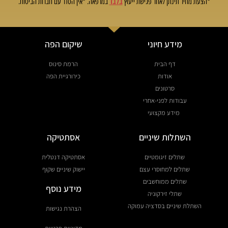
בלבד
*הצעת מחיר תינתן לאחר פגישת ייעוץ
במרפאה. *אין הסדר עם חברות הביטוח.
מידע חיוני
שיקום הפה
דף הבית
הרמת סינוס
אודות
כירורגיית הפה
סרטונים
עבודות לפני-אחרי
מידע מקצועי
השתלות שיניים
אסתטיקה
שתלים זיגומטיים
אסתטיקה דנטלית
שתלים למחוסרי עצם
יישוק שיניים שקוף
שתלים ממוחשבים
מידע נוסף
שתלי זירקוניה
השתלת שיניים בסדציה עמוקה
הצהרת נגישות