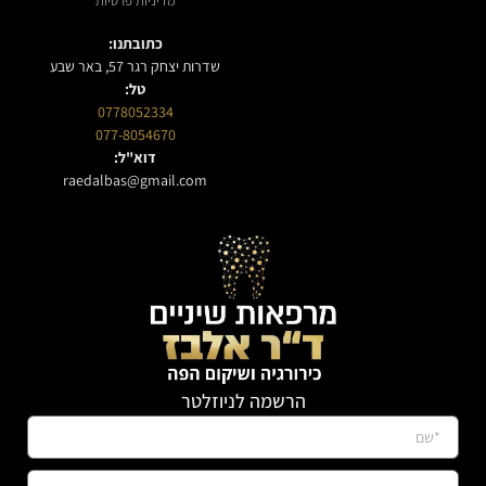
מדיניות פרטיות
כתובתנו:
שדרות יצחק רגר 57, באר שבע
טל:
0778052334
077-8054670
דוא"ל:
raedalbas@gmail.com
הרשמה לניוזלטר