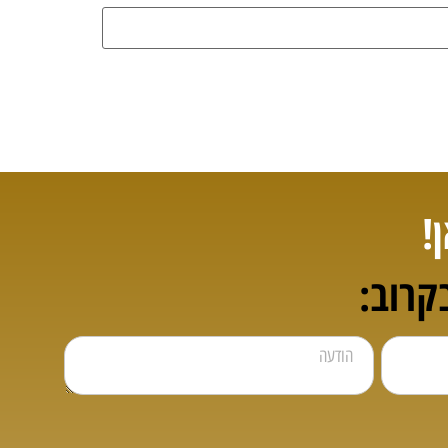
!
קרוב: